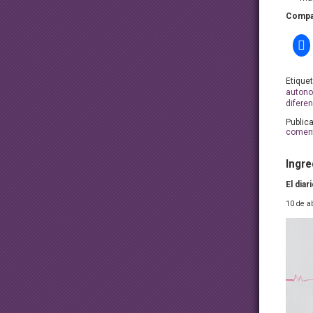
Compar
Etique
auton
difere
Public
coment
Ingre
El dia
10 de a