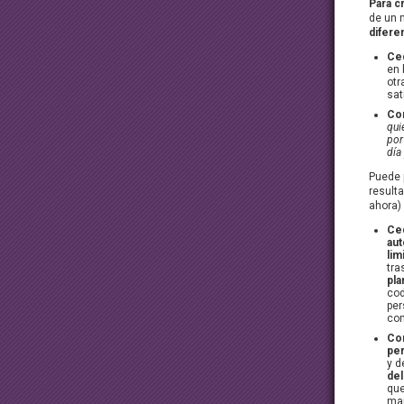
Para c
de un 
difere
Ced
en 
otr
sat
Co
qui
por
día
Puede 
result
ahora)
Ced
aut
lim
tra
pla
cod
per
com
Co
per
y d
del
que
man