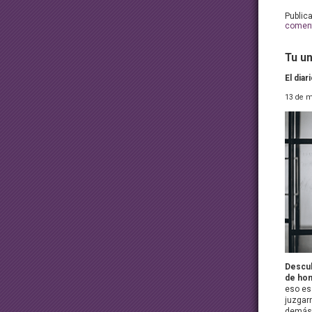
Public
coment
Tu un
El dia
13 de m
Descub
de hon
eso es 
juzgar
demás