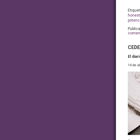
Etique
honest
potenc
Public
coment
CEDE
El dia
14 de a