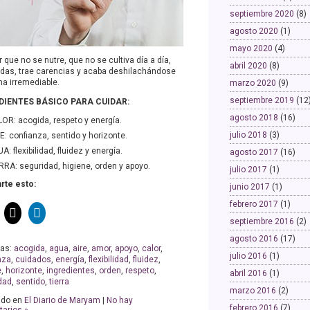
septiembre 2020
(8)
agosto 2020
(1)
mayo 2020
(4)
 que no se nutre, que no se cultiva día a día,
abril 2020
(8)
udas, trae carencias y acaba deshilachándose
ma irremediable.
marzo 2020
(9)
septiembre 2019
(12
DIENTES BÁSICO PARA CUIDAR:
agosto 2018
(16)
OR: acogida, respeto y energía.
julio 2018
(3)
E: confianza, sentido y horizonte.
A: flexibilidad, fluidez y energía.
agosto 2017
(16)
RRA: seguridad, higiene, orden y apoyo.
julio 2017
(1)
te esto:
junio 2017
(1)
febrero 2017
(1)
septiembre 2016
(2)
agosto 2016
(17)
tas:
acogida
,
agua
,
aire
,
amor
,
apoyo
,
calor
,
julio 2016
(1)
nza
,
cuidados
,
energía
,
flexibilidad
,
fluidez
,
e
,
horizonte
,
ingredientes
,
orden
,
respeto
,
abril 2016
(1)
dad
,
sentido
,
tierra
marzo 2016
(2)
ado en
El Diario de Maryam
|
No hay
febrero 2016
(7)