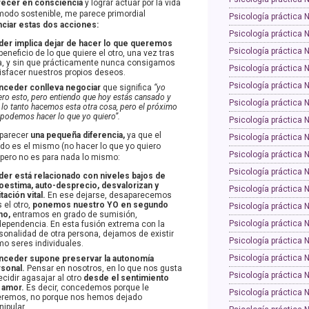
recer en consciencia
y lograr actuar por la vida
modo sostenible, me parece primordial
Psicología práctica 
nciar estas dos acciones:
Psicología práctica 
er implica dejar de hacer lo que queremos
Psicología práctica 
beneficio de lo que quiere el otro, una vez tras
a, y sin que prácticamente nunca consigamos
Psicología práctica 
isfacer nuestros propios deseos.
Psicología práctica 
nceder conlleva negociar
que significa
“yo
ero esto, pero entiendo que hoy estás cansado y
Psicología práctica 
 lo tanto hacemos esta otra cosa, pero el próximo
 podemos hacer lo que yo quiero”.
Psicología práctica 
parecer
una pequeña diferencia,
ya que el
Psicología práctica 
ado es el mismo (no hacer lo que yo quiero
Psicología práctica 
 pero no es para nada lo mismo:
Psicología práctica 
er está relacionado con niveles bajos de
oestima, auto-desprecio, desvalorizan y
Psicología práctica 
itación vital.
En ese dejarse, desaparecemos
s el otro,
ponemos nuestro YO en segundo
Psicología práctica 
no,
entramos en grado de sumisión,
Psicología práctica 
ependencia. En esta fusión extrema con la
sonalidad de otra persona, dejamos de existir
Psicología práctica 
o seres individuales.
Psicología práctica 
nceder supone preservar la autonomía
sonal.
Pensar en nosotros, en lo que nos gusta
Psicología práctica 
ecidir agasajar al otro
desde el sentimiento
 amor.
Es decir, concedemos porque le
Psicología práctica 
remos, no porque nos hemos dejado
ipular.