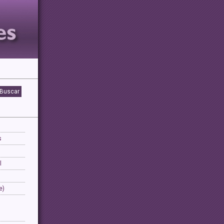
s
l
e)