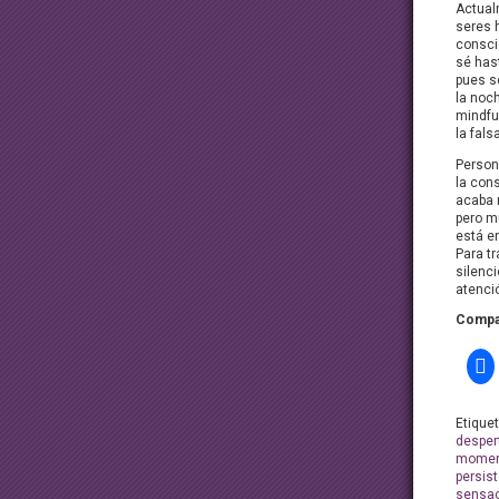
Actual
seres 
consci
sé has
pues s
la noc
mindfu
la fals
Person
la cons
acaba 
pero m
está e
Para t
silenci
atenci
Compar
Etique
desper
momen
persist
sensa