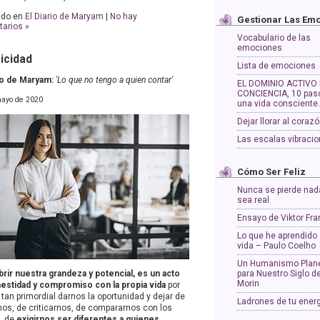
ado en
El Diario de Maryam
|
No hay
Gestionar Las Em
arios »
Vocabulario de las
emociones
icidad
Lista de emociones
rio de Maryam:
'Lo que no tengo a quien contar'
EL DOMINIO ACTIVO 
CONCIENCIA, 10 pas
ayo de 2020
una vida consciente
Dejar llorar al coraz
Las escalas vibracio
Cómo Ser Feliz
Nunca se pierde nad
sea real
Ensayo de Viktor Fra
Lo que he aprendido 
vida – Paulo Coelho
Un Humanismo Plane
rir nuestra grandeza y potencial, es un acto
para Nuestro Siglo d
Morin
estidad y compromiso con la propia vida
por
tan primordial darnos la oportunidad y dejar de
Ladrones de tu ener
nos, de criticarnos, de compararnos con los
, de
exigirnos ser diferentes a quienes