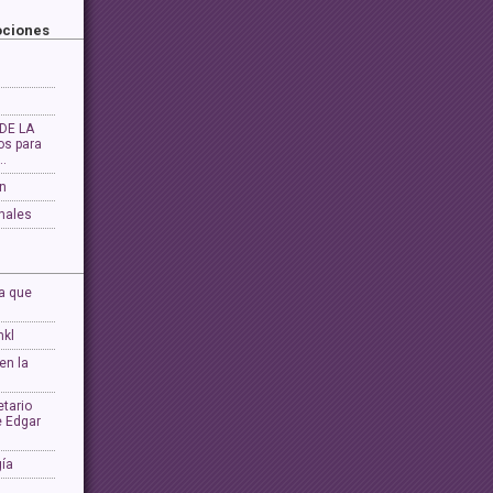
ociones
DE LA
os para
…
ón
nales
a que
nkl
en la
tario
e Edgar
gía