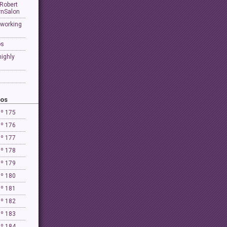
 Robert
rnSalon
 working
os
highly
ños
Nº 175
Nº 176
Nº 177
Nº 178
Nº 179
Nº 180
Nº 181
Nº 182
Nº 183
Nº 184