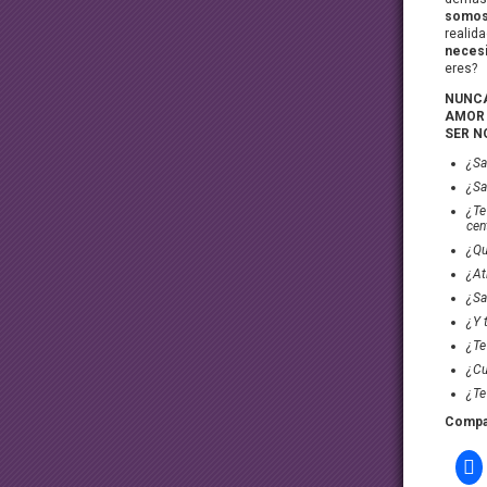
somos
realid
necesi
eres?
NUNCA
AMOR 
SER N
¿Sa
¿Sa
¿Te
cen
¿Qu
¿At
¿Sa
¿Y 
¿Te
¿Cu
¿Te
Compar