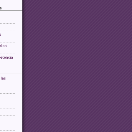
s
s
pkapi
petencia
 las