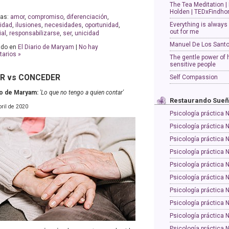
The Tea Meditation |
Holden | TEDxFindho
tas:
amor
,
compromiso
,
diferenciación
,
Everything is always
idad
,
ilusiones
,
necesidades
,
oportunidad
,
out for me
ial
,
responsabilizarse
,
ser
,
unicidad
Manuel De Los Sant
ado en
El Diario de Maryam
|
No hay
arios »
The gentle power of 
sensitive people
R vs CONCEDER
Self Compassion
rio de Maryam:
'Lo que no tengo a quien contar'
Restaurando Sue
bril de 2020
Psicología práctica 
Psicología práctica 
Psicología práctica 
Psicología práctica 
Psicología práctica 
Psicología práctica 
Psicología práctica 
Psicología práctica 
Psicología práctica 
Psicología práctica 