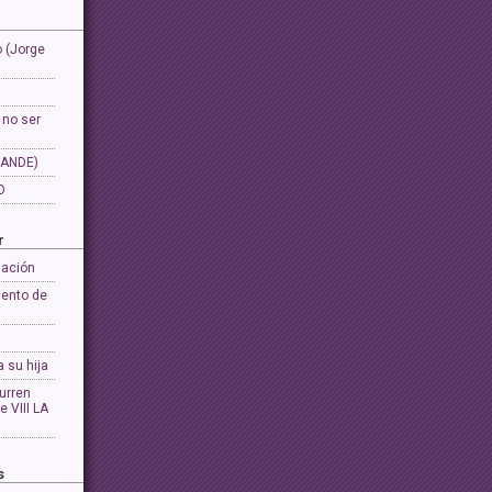
 (Jorge
 no ser
ANDE)
O
r
lación
iento de
 su hija
urren
e VIII LA
s