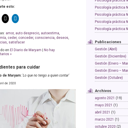
Psicología práctica 
te esto:
Psicología práctica 
Psicología práctica 
Psicología práctica 
Psicología práctica 
tas:
amor
,
auto desprecio
,
autoestima
,
omía
,
ceder
,
conceder
,
consciencia
,
deseos
,
Publicaciones
ncias
,
satisfacer
Gestión (Abril)
ado en
El Diario de Maryam
|
No hay
arios »
Gestión (Diciembre)
Gestión (Enero – Ma
dientes para cuidar
Gestión (Enero – Ma
rio de Maryam:
'Lo que no tengo a quien contar'
Gestión (Octubre)
bril de 2020
Archivos
agosto 2021
(19)
mayo 2021
(1)
abril 2021
(1)
marzo 2021
(1)
octubre 2020
(2)