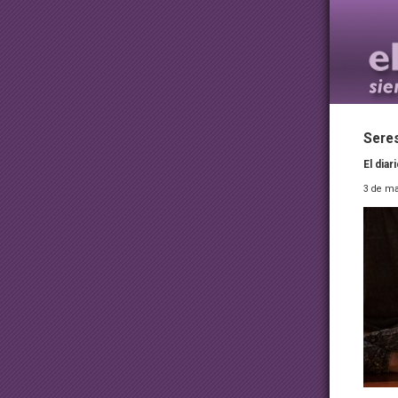
Seres
El dia
3 de ma