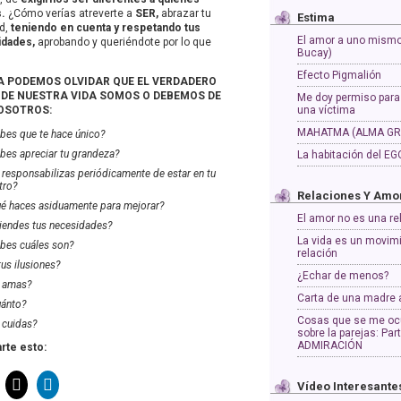
.
¿Cómo verías atreverte a
SER,
abrazar tu
Estima
ad,
teniendo en cuenta y respetando tus
El amor a uno mismo
dades,
aprobando y queriéndote por lo que
Bucay)
Efecto Pigmalión
 PODEMOS OLVIDAR QUE EL VERDADERO
DE NUESTRA VIDA SOMOS O DEBEMOS DE
Me doy permiso para
OSOTROS:
una víctima
MAHATMA (ALMA GR
bes que te hace único?
bes apreciar tu grandeza?
La habitación del EG
 responsabilizas periódicamente de estar en tu
tro?
Relaciones Y Amo
é haces asiduamente para mejorar?
El amor no es una re
iendes tus necesidades?
La vida es un movim
bes cuáles son?
relación
tus ilusiones?
¿Echar de menos?
 amas?
Carta de una madre a
ánto?
Cosas que se me oc
 cuidas?
sobre la parejas: Part
ADMIRACIÓN
te esto:
Vídeo Interesante