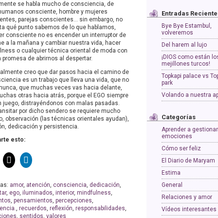
mente se habla mucho de consciencia, de
humanos consciente, hombre y mujeres
Entradas Reciente
entes, parejas conscientes… sin embargo, no
Bye Bye Estambul,
ta qué punto sabemos de lo que hablamos,
volveremos
er consciente no es encender un interruptor de
he a la mañana y cambiar nuestra vida, hacer
Del harem al lujo
lness o cualquier técnica oriental de moda con
¡DIOS como están lo
a promesa de abrirnos al despertar.
mejillones turcos!
almente creo que dar pasos hacia el camino de
Topkapi palace vs To
ciencia es un trabajo que lleva una vida, que no
park
nunca, que muchas veces vas hacia delante,
Volando a nuestra a
uchas otras hacia atrás, porque el EGO siempre
n juego, distrayéndonos con malas pasadas.
ransitar por dicho sendero se requiere mucho
Categorías
o, observación (las técnicas orientales ayudan),
ón, dedicación y persistencia.
Aprender a gestionar
emociones
te esto:
Cómo ser feliz
El Diario de Maryam
Estima
tas:
amor
,
atención
,
consciencia
,
dedicación
,
General
tar
,
ego
,
iluminados
,
interior
,
mindfulness
,
Relaciones y amor
tos
,
pensamientos
,
percepciones
,
encia.
,
recuerdos
,
reflexión
,
responsabilidades
,
Vídeos interesantes
ciones
,
sentidos
,
valores