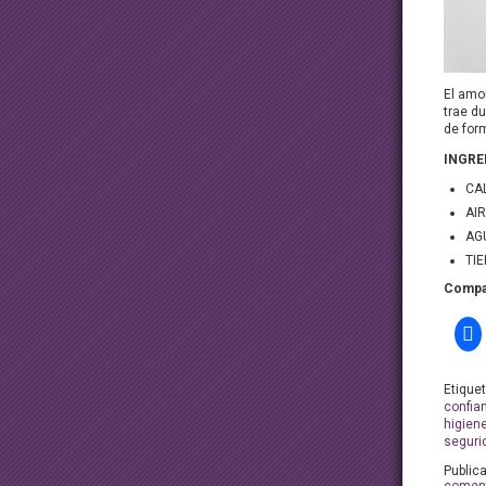
El amor
trae d
de for
INGRE
CAL
AIR
AGU
TIE
Compar
Etique
confia
higien
seguri
Public