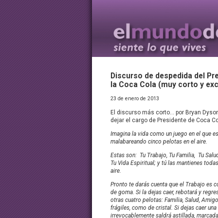
Discurso de despedida del Pr
la Coca Cola (muy corto y exc
23 de enero de 2013
El discurso más corto… por Bryan Dyson, 
dejar el cargo de Presidente de Coca Co
Imagina la vida como un juego en el que e
malabareando cinco pelotas en el aire.
Estas son: Tu Trabajo, Tu Familia, Tu Sal
Tu Vida Espiritual; y tú las mantienes todas
aire.
Pronto te darás cuenta que el Trabajo es 
de goma. Si la dejas caer, rebotará y regre
otras cuatro pelotas: Familia, Salud, Amigo
frágiles, como de cristal. Si dejas caer una
irrevocablemente saldrá astillada, marcada