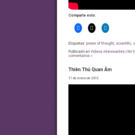
Comparte esto:
Etiquetas:
power of thought
,
scientific
,
v
Publicado en
Vídeos interesantes
|
No 
comentarios »
Thiên Thủ Quan Âm
11 de enero de 2013