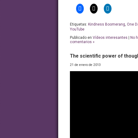
Etiquetas:
Kindness Boomerang
,
One D
YouTube
Publicado en
Vídeos interesantes
|
No 
comentarios »
The scientific power of thoug
21 de enero de 2013