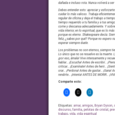
dañada e incluso rota. Nunca volverá a ser
Debes entender esto: apreciar y esforzarte
cuidar lo más valioso. Trabaja eficientemen
regular de oficina y deja el trabajo a tiempo
tiempo requerido a tu familia y a tus amigo
come y descansa adecuadamente. Y sobre
vida interior, en lo espiritual, que es lo má
porque es eterno. Shakespeare decía: Sie
feliz, ¿sabes por qué? Porque no espero n
esperar siempre duele.
Los problemas no son eternos, siempre tie
Lo único que no se resuelve es la muerte. L
¡por eso, ámala! Vive intensamente y recue
hablar… ¡Escucha! Antes de escribir… ¡Pien
criticar… ¡Examínate! Antes de herir… ¡Sien
orar… ¡Perdona! Antes de gastar… ¡Gana! A
rendirte… ¡Intenta! ANTES DE MORIR… ¡VIV
Comparte esto:
Etiquetas:
amar
,
amigos
,
Bryan Dyson
,
discurso
,
familia
,
pelotas de cristal
,
pre
trabajo
,
vida
,
vida espiritual