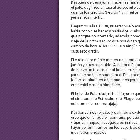
Después de desayunar, hacer las malet
el pelo, cogimos un taxi al aeropuerto 
cuenta los precios, 3 euros 15 minutos,
pensamos mucho.
Llegamos a las 12:30, nuestro vuelo era a
había poco que hacer y había dos vuelos
que porque no intentarlo, además como
viaje de la potra seguro que nos dirían 
cambio de hora a las 13:45, sin ningún 
supuesto gratis.
El vuelo duró más o menos una hora co
jamón y queso incluido. Al llegar a Es
de nuevo un taxi para ir al hotel, cruza
para que nada se pareciera al Elegance, 
fondo terminamos adaptándonos porque
era genial y mega simpático.
El hotel de Estambul, ni fu ni fa, creo q
el síndrome de Estocolmo del Elegance,
echamos de menos jajajaj.
Descansamos lo justo y salimos a explo
creo que en dirección contraria, porque
viajar sin mapas, navegadores ni nada
fluyendo terminamos en los suburbios 
muy recomendables.