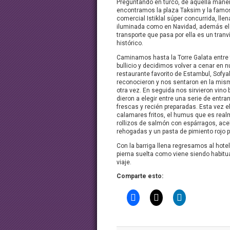
Preguntando en turco, de aquella mane
encontramos la plaza Taksim y la famo
comercial Istiklal súper concurrida, lle
iluminada como en Navidad, además el
transporte que pasa por ella es un tranví
histórico.
Caminamos hasta la Torre Galata entre
bullicio y decidimos volver a cenar en n
restaurante favorito de Estambul, Sofya
reconocieron y nos sentaron en la mis
otra vez. En seguida nos sirvieron vino 
dieron a elegir entre una serie de entra
frescas y recién preparadas. Esta vez 
calamares fritos, el humus que es realm
rollizos de salmón con espárragos, ace
rehogadas y un pasta de pimiento rojo p
Con la barriga llena regresamos al hotel
pierna suelta como viene siendo habitu
viaje.
Comparte esto: