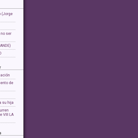
 (Jorge
 no ser
ANDE)
O
r
lación
iento de
 su hija
urren
e VIII LA
s