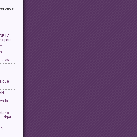
ociones
DE LA
os para
…
ón
nales
a que
nkl
en la
tario
e Edgar
gía