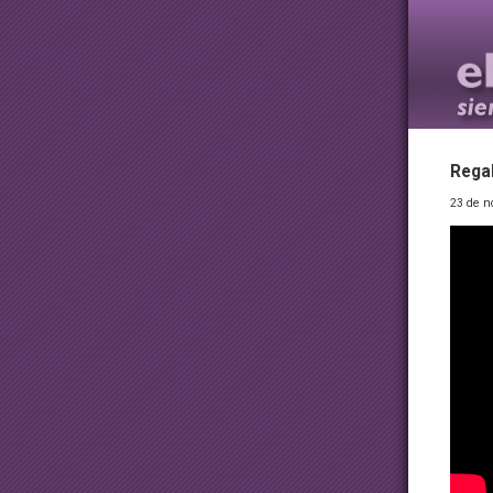
Rega
23 de n