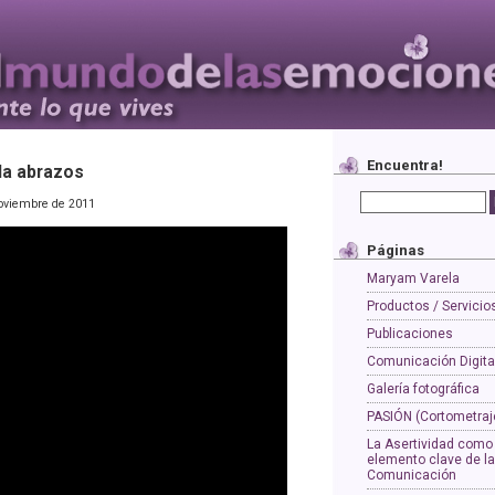
Encuentra!
la abrazos
oviembre de 2011
Páginas
Maryam Varela
Productos / Servicio
Publicaciones
Comunicación Digita
Galería fotográfica
PASIÓN (Cortometraj
La Asertividad como
elemento clave de la
Comunicación