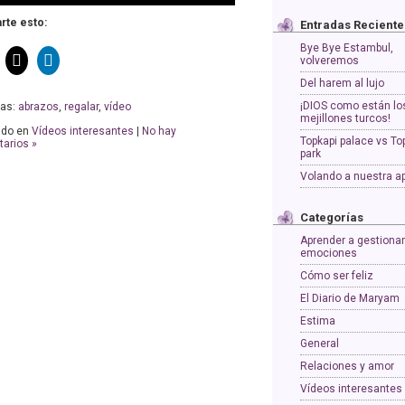
te esto:
Entradas Reciente
Bye Bye Estambul,
volveremos
Del harem al lujo
¡DIOS como están lo
tas:
abrazos
,
regalar
,
vídeo
mejillones turcos!
ado en
Vídeos interesantes
|
No hay
Topkapi palace vs To
arios »
park
Volando a nuestra a
Categorías
Aprender a gestionar
emociones
Cómo ser feliz
El Diario de Maryam
Estima
General
Relaciones y amor
Vídeos interesantes