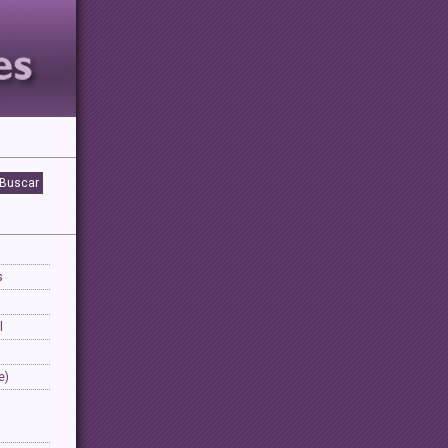
s
l
e)