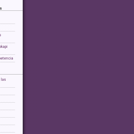
s
s
pkapi
petencia
 las