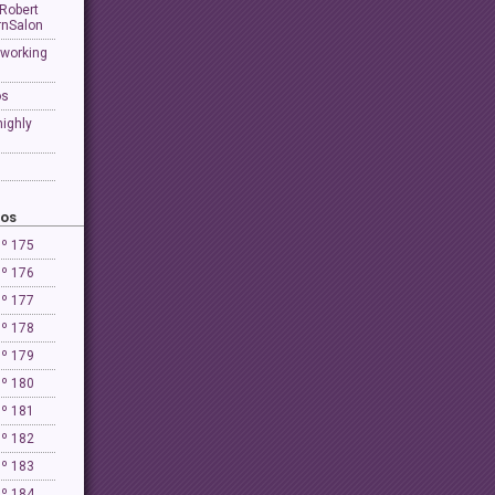
 Robert
rnSalon
 working
os
highly
ños
Nº 175
Nº 176
Nº 177
Nº 178
Nº 179
Nº 180
Nº 181
Nº 182
Nº 183
Nº 184