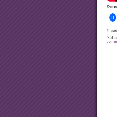
Compar
Etique
Public
coment