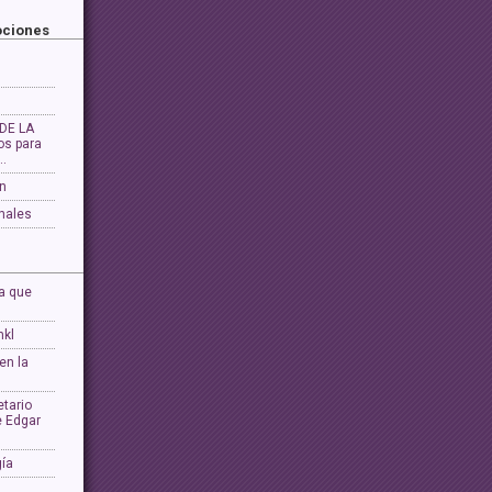
ociones
DE LA
os para
…
ón
nales
a que
nkl
en la
tario
e Edgar
gía