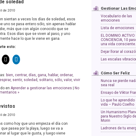
de soledad
Gestionar Las Em
ril de 2010
Vocabulario de las
en sientan a veces los días de soledad, esos
emociones
ue uno se pasa entero sólo, sin apenas hablar
Lista de emociones
die, más que con algún conocido que se
tra. Esos días que se viven al paso, y uno
EL DOMINIO ACTIVO 
mente hace lo que le viene en gana.
CONCIENCIA, 10 pas
una vida consciente
te esto:
Dejar llorar al coraz
Las escalas vibracio
Cómo Ser Feliz
tas:
bien
,
centrar
,
días
,
gana
,
hablar
,
ordenar
,
espirar
,
sentir
,
soledad
,
solitario
,
sólo
,
valor
,
vivir
Nunca se pierde nad
sea real
ado en
Aprender a gestionar las emociones
|
No
mentarios »
Ensayo de Viktor Fra
Lo que he aprendido 
vida – Paulo Coelho
evistos
Un Humanismo Plane
ril de 2010
para Nuestro Siglo d
Morin
as como hoy que uno empieza el día con
Ladrones de tu ener
, que pasea por la playa, luego se va a
ar al lugar que le gusta, y luego viene