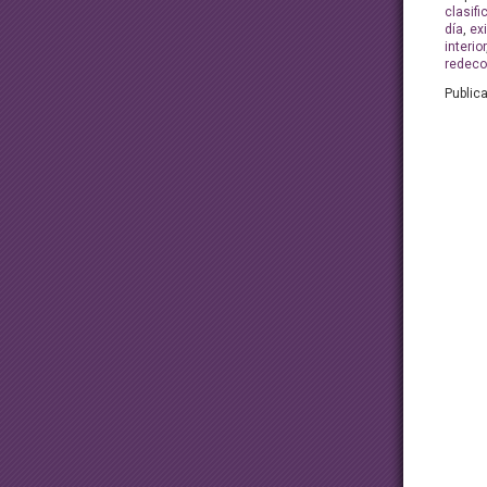
clasifi
día
,
ex
interior
redeco
Public