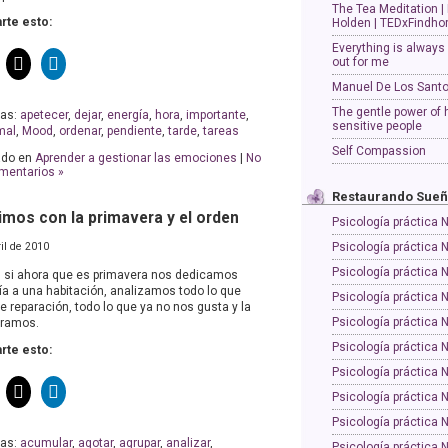
The Tea Meditation |
te esto:
Holden | TEDxFindho
Everything is always
out for me
Manuel De Los Sant
The gentle power of 
tas:
apetecer
,
dejar
,
energía
,
hora
,
importante
,
sensitive people
mal
,
Mood
,
ordenar
,
pendiente
,
tarde
,
tareas
Self Compassion
ado en
Aprender a gestionar las emociones
|
No
mentarios »
Restaurando Sue
mos con la primavera y el orden
Psicología práctica 
ril de 2010
Psicología práctica 
Psicología práctica 
l si ahora que es primavera nos dedicamos
ía a una habitación, analizamos todo lo que
Psicología práctica 
e reparación, todo lo que ya no nos gusta y la
Psicología práctica 
ramos.
Psicología práctica 
te esto:
Psicología práctica 
Psicología práctica 
Psicología práctica 
tas:
acumular
,
agotar
,
agrupar
,
analizar
,
Psicología práctica 