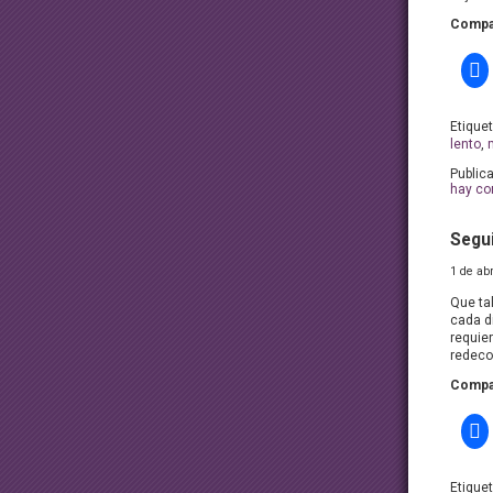
Compar
Etique
lento
,
Public
hay co
Segui
1 de ab
Que ta
cada d
requier
redeco
Compar
Etique