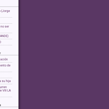
 (Jorge
 no ser
ANDE)
O
r
lación
iento de
 su hija
urren
e VIII LA
s