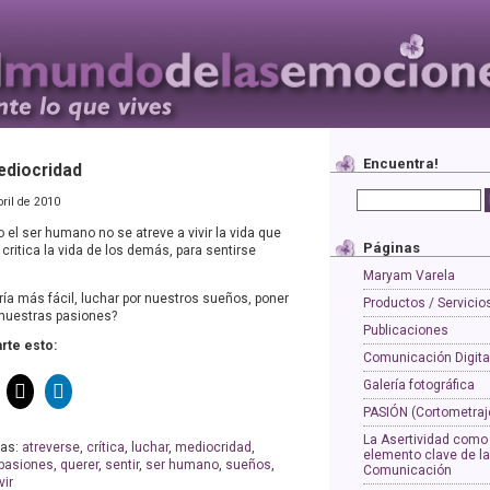
Encuentra!
ediocridad
bril de 2010
 el ser humano no se atreve a vivir la vida que
Páginas
 critica la vida de los demás, para sentirse
Maryam Varela
ría más fácil, luchar por nuestros sueños, poner
Productos / Servicio
e nuestras pasiones?
Publicaciones
te esto:
Comunicación Digita
Galería fotográfica
PASIÓN (Cortometraj
La Asertividad como
tas:
atreverse
,
crítica
,
luchar
,
mediocridad
,
elemento clave de la
pasiones
,
querer
,
sentir
,
ser humano
,
sueños
,
Comunicación
vir