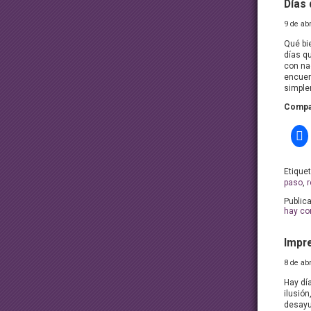
Días 
9 de ab
Qué bi
días q
con na
encuen
simple
Compar
Etique
paso
,
r
Public
hay co
Impr
8 de ab
Hay dí
ilusión
desayun