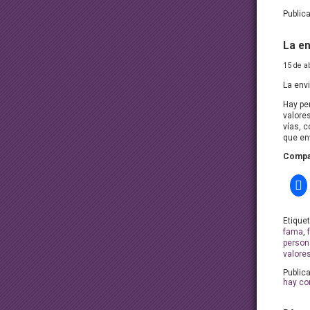
Public
La en
15 de a
La env
Hay pe
valore
vías, 
que en
Compar
Etique
fama
,
person
valore
Public
hay co