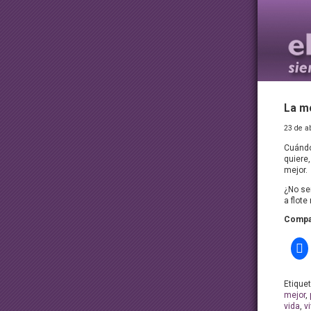
La m
23 de a
Cuándo
quiere,
mejor.
¿No se
a flot
Compar
Etique
mejor
,
vida
,
vi