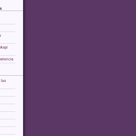
s
s
pkapi
petencia
 las