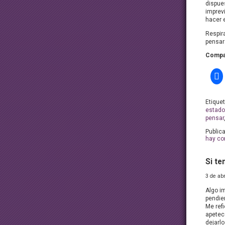
dispue
imprev
hacer 
Respira
pensar
Compar
Etique
estado
pensar
Public
hay co
Si t
3 de ab
Algo i
pendien
Me refi
apetec
dejarlo