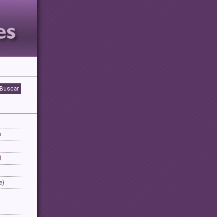
s
l
e)