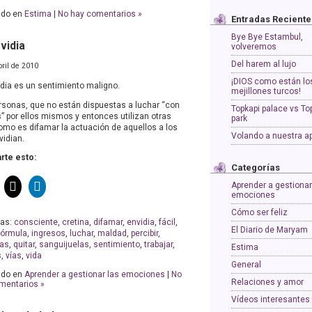
ado en
Estima
|
No hay comentarios »
Entradas Reciente
Bye Bye Estambul,
vidia
volveremos
Del harem al lujo
bril de 2010
¡DIOS como están lo
idia es un sentimiento maligno.
mejillones turcos!
rsonas, que no están dispuestas a luchar “con
Topkapi palace vs To
s” por ellos mismos y entonces utilizan otras
park
como es difamar la actuación de aquellos a los
Volando a nuestra a
vidian.
te esto:
Categorías
Aprender a gestionar
emociones
Cómo ser feliz
tas:
consciente
,
cretina
,
difamar
,
envidia
,
fácil
,
El Diario de Maryam
fórmula
,
ingresos
,
luchar
,
maldad
,
percibir
,
as
,
quitar
,
sanguijuelas
,
sentimiento
,
trabajar
,
Estima
s
,
vías
,
vida
General
ado en
Aprender a gestionar las emociones
|
No
Relaciones y amor
mentarios »
Vídeos interesantes