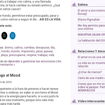
sto a trabajar con calma, y una llamada
Estima
ista, le hace cambiar su estado anímico. ¿Qué
en estos casos?
El amor a uno mismo
Bucay)
r hondo, permitirse estar preocupado, parar y
 como vamos a seguir el día…
ASI ES LA VIDA
Efecto Pigmalión
Me doy permiso para
te esto:
una víctima
MAHATMA (ALMA GR
La habitación del EG
tas:
ánimo
,
calma
,
cambiar
,
desayunar
,
día
,
Relaciones Y Amo
,
hondo
,
ilusión
,
imprevisto
,
parar
,
pasear
,
,
playa
,
preocuparse
,
respirar
,
trabajar
,
vida
El amor no es una re
ado en
Aprender a gestionar las emociones
|
No
La vida es un movim
mentarios »
relación
¿Echar de menos?
engo el Mood
Carta de una madre a
ril de 2010
Cosas que se me oc
sobre la parejas: Part
mportante a la hora de ponerse a hacer tareas
ADMIRACIÓN
tes o ordenar, es saber si uno tiene el Mood.
ero a la energía para hacerlo, si a uno justo le
e en ese momento, porque sino vale más
Vídeo Interesante
 para más tarde.