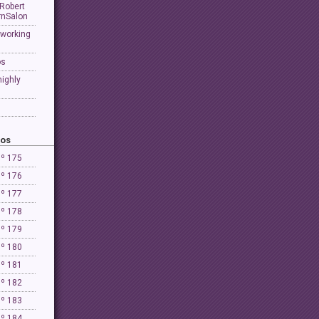
 Robert
rnSalon
 working
os
highly
ños
Nº 175
Nº 176
Nº 177
Nº 178
Nº 179
Nº 180
Nº 181
Nº 182
Nº 183
Nº 184