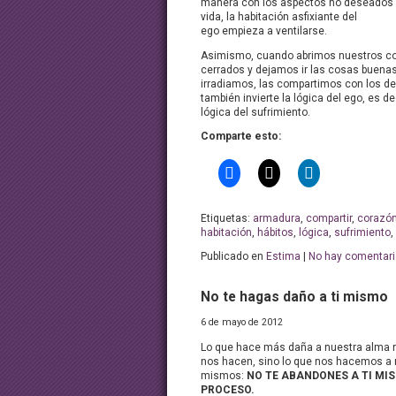
manera con los aspectos no deseados 
vida, la habitación asfixiante del
ego empieza a ventilarse.
Asimismo, cuando abrimos nuestros c
cerrados y dejamos ir las cosas buenas
irradiamos, las compartimos con los d
también invierte la lógica del ego, es dec
lógica del sufrimiento.
Comparte esto:
Etiquetas:
armadura
,
compartir
,
corazó
habitación
,
hábitos
,
lógica
,
sufrimiento
,
Publicado en
Estima
|
No hay comentari
No te hagas daño a ti mismo
6 de mayo de 2012
Lo que hace más daña a nuestra alma n
nos hacen, sino lo que nos hacemos a
mismos:
NO TE ABANDONES A TI MIS
PROCESO.