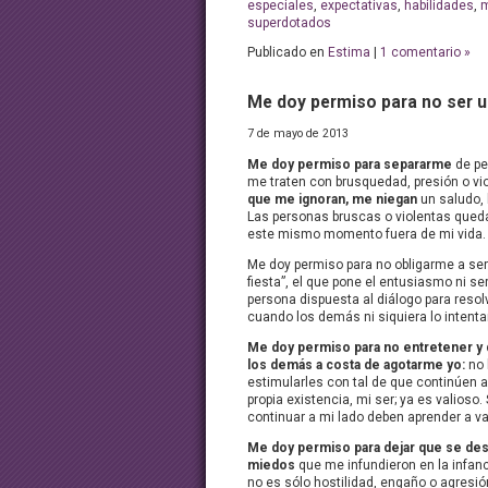
especiales
,
expectativas
,
habilidades
,
m
superdotados
Publicado en
Estima
|
1 comentario »
Me doy permiso para no ser u
7 de mayo de 2013
Me doy permiso para separarme
de pe
me traten con brusquedad, presión o vi
que me ignoran, me niegan
un saludo,
Las personas bruscas o violentas qued
este mismo momento fuera de mi vida.
Me doy permiso para no obligarme a ser 
fiesta”, el que pone el entusiasmo ni ser
persona dispuesta al diálogo para resol
cuando los demás ni siquiera lo intenta
Me doy permiso para no entretener y 
los demás a costa de agotarme yo:
no 
estimularles con tal de que continúen a
propia existencia, mi ser; ya es valioso.
continuar a mi lado deben aprender a v
Me doy permiso para dejar que se de
miedos
que me infundieron en la infan
no es sólo hostilidad, engaño o agresió