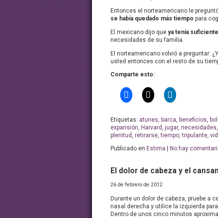
Entonces el norteamericano le pregunt
se había quedado más tiempo
para cog
El mexicano dijo que
ya tenía suficient
necesidades de su familia.
El norteamericano volvió a preguntar: ¿
usted entonces con el resto de su tiem
Comparte esto:
Etiquetas:
atunes
,
barca
,
beneficios
,
bo
expansión
,
Harvard
,
jugar
,
necesidades
plenitud
,
retirarse
,
tiempo
,
tripulante
,
vi
Publicado en
Estima
|
No hay comentari
El dolor de cabeza y el cansa
26 de febrero de 2012
Durante un dolor de cabeza, pruebe a ce
nasal derecha y utilice la izquierda para 
Dentro de unos cinco minutos aproxim