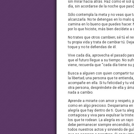
sin mirar hacia atrás. Haz como el sol
día, sin acordarse de la noche que pasó
Sólo contempla la meta y no veas que ta
alcanzarla. No te detengas en lo malo 
camina en lo bueno que puedes hacer. 
por lo que hiciste, más bien decídete a 
No trates que otros cambien; sé tú el r
tu propia vida y trata de cambiar tú. Dej
toque y no te defiendas de él.
Vive cada día, aprovecha el pasado para
que el futuro llegue a su tiempo. No suf
viene, recuerda que “cada día tiene su p
Busca a alguien con quien compartir tu
la libertad; una persona que te entienda,
acompañe en ella. Si tu felicidad y tu 
otra persona, despréndete de ella y ámal
nada a cambio.
Aprende a mirarte con amor y respeto, p
como en algo precioso. Desparrama en 
alegría que hay dentro de ti. Que tu ale
contagiosa y viva para expulsar la trist
los que te rodean. La alegría es un rayo
debe permanecer siempre encendido, i
todos nuestros actos y sirviendo de guí