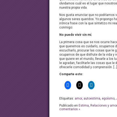
olvidamos cuál es el lugar que nosotr
nuestra propia vida.
Nos gusta enunciar que no podríamos vi
algunos seres queridos. Yo propongo ha
irónica frase con la que sintetizo mi rea
conmigo:
No puedo vivir sin mí.
La primera cosa que se nos ocurre hace
que queremos es cuidarlo, ocuparnos de
escucharlo, procurar las cosas que le g
ocuparnos de que disfrute de la vida y 
que quiere en el mundo, llevarle a los 
le agradan, facilitarle las cosas que le 
ofrecerle comodidad y comprensión. […
Comparte esto:
Etiquetas:
amor
,
autoestima
,
egoísmo
,
Publicado en
Estima
,
Relaciones y amo
comentarios »