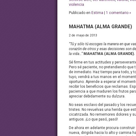
violencia
Publicado en
Estima
|
1 comentario »
MAHATMA (ALMA GRANDE)
2 de mayo de 2013
“Tú y sólo tú escoges la manera en que vas 
corazón de otros y esas decisiones son de 
la vida…”
MAHATMA (ALMA GRANDE).
Sé firme en tus actitudes y perseverante
Pero sé paciente, no pretendiendo que t
de inmediato. Haz tiempo para todo, y t
tuyo, vendrá a tus manos en el momen
oportuno. Aprende a esperar el moment
recibir los beneficios que reclamas. Es
paciencia a que maduren los frutos par
apreciar debidamente su dulzura.
No seas esclavo del pasado y los recu
tristes. No revuelvas una herida que es
cicatrizada. No rememores dolores y s
antiguos. ¡Lo que pasó, pasó!
De ahora en adelante procura construir
nueva, dirigida hacia lo alto y camina h