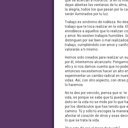
que se acercan a nosotros. Si en tu inter
dejas abiertas las ventanas de tu alma,
la alegría, todos los que pasan por la cal
serán iluminados por tu luz.
Trabajo es sinónimo de nobleza. No des
trabajo que te toca realizar en la vida. El
ennoblece a aquellos que lo realizan 
y amor. No existen trabajos humildes. S
distinguen por ser bien o mal realizados
trabajo, cumpliéndolo con amor y cariño 
valorarás a ti mismo.
Hemos sido creados para realizar un s
por él, intentemos alcanzarlo. Pongamo
ello y si nos damos cuenta que no pod
entonces necesitemos hacer un alto en
experimentar un cambio radical en nue
vidas. Así, con otro aspecto, con otras 
lo haremos.
No te des por vencido, piensa que si te
vida, es porque se sabe que tú puedes co
éxito en la vida no se mide por lo que h
por los obstáculos que has tenido que e
camino. Tú y sólo tú escoges la manera
afectar el corazón de otros y esas dec
lo que se trata la vida.