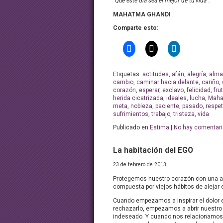
“Que este día sea el mejor de tu vida”.
MAHATMA GHANDI
Comparte esto:
Etiquetas:
actitudes
,
afán
,
alegría
,
alma
cambio
,
caminar hacia delante
,
cariño
,
corazón
,
esperar
,
exclavo
,
felicidad
,
fru
herida cicatrizada
,
ideales
,
lucha
,
Maha
meta
,
nobleza
,
paciente
,
pasado
,
respe
sufrimientos
,
trabajo
,
tristeza
,
vida
Publicado en
Estima
|
No hay comentari
La habitación del EGO
23 de febrero de 2013
Protegemos nuestro corazón con una 
compuesta por viejos hábitos de alejar e
Cuando empezamos a inspirar el dolor e
rechazarlo, empezamos a abrir nuestro
indeseado. Y cuando nos relacionamos