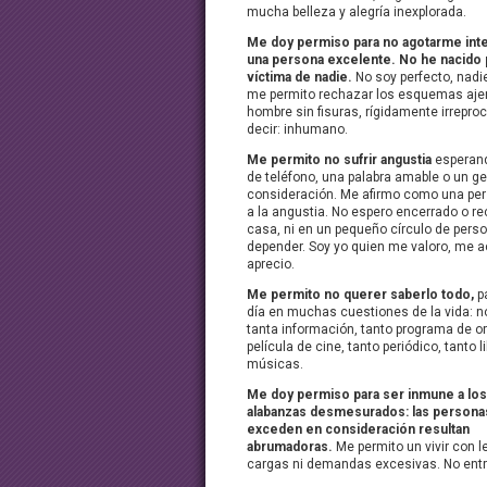
mucha belleza y alegría inexplorada.
Me doy permiso para no agotarme int
una persona excelente. No he nacido p
víctima de nadie.
No soy perfecto, nadie
me permito rechazar los esquemas aje
hombre sin fisuras, rígidamente irrepro
decir: inhumano.
Me permito no sufrir angustia
esperan
de teléfono, una palabra amable o un g
consideración. Me afirmo como una per
a la angustia. No espero encerrado o re
casa, ni en un pequeño círculo de pers
depender. Soy yo quien me valoro, me 
aprecio.
Me permito no querer saberlo todo,
pa
día en muchas cuestiones de la vida: n
tanta información, tanto programa de o
película de cine, tanto periódico, tanto l
músicas.
Me doy permiso para ser inmune a los
alabanzas desmesurados: las persona
exceden en consideración resultan
abrumadoras.
Me permito un vivir con l
cargas ni demandas excesivas. No entr