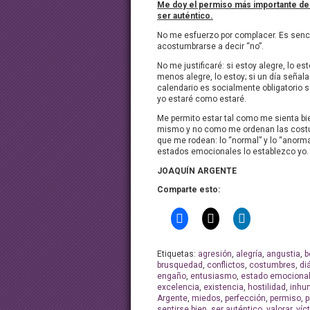
Me doy el permiso más importante de 
ser auténtico.
No me esfuerzo por complacer. Es sencil
acostumbrarse a decir “no”.
No me justificaré: si estoy alegre, lo est
menos alegre, lo estoy; si un día señala
calendario es socialmente obligatorio se
yo estaré como estaré.
Me permito estar tal como me sienta b
mismo y no como me ordenan las cost
que me rodean: lo “normal” y lo “anorma
estados emocionales lo establezco yo.
JOAQUÍN ARGENTE
Comparte esto:
Etiquetas:
agresión
,
alegría
,
angustia
,
b
brusquedad
,
conflictos
,
costumbres
,
di
engaño
,
entusiasmo
,
estado emociona
excelencia
,
existencia
,
hostilidad
,
inhu
Argente
,
miedos
,
perfección
,
permiso
,
p
sentirse bien
,
ser auténtico
,
valorar
,
víc