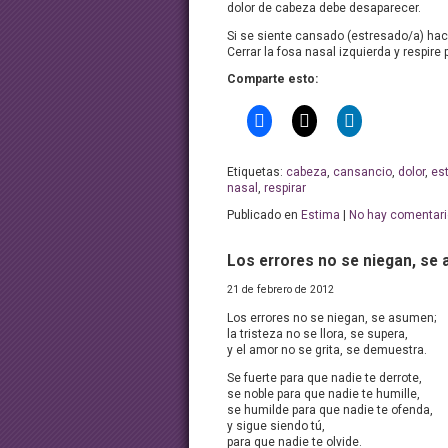
dolor de cabeza debe desaparecer.
Si se siente cansado (estresado/a) hace
Cerrar la fosa nasal izquierda y respire 
Comparte esto:
Etiquetas:
cabeza
,
cansancio
,
dolor
,
es
nasal
,
respirar
Publicado en
Estima
|
No hay comentari
Los errores no se niegan, se
21 de febrero de 2012
Los errores no se niegan, se asumen;
la tristeza no se llora, se supera,
y el amor no se grita, se demuestra.
Se fuerte para que nadie te derrote,
se noble para que nadie te humille,
se humilde para que nadie te ofenda,
y sigue siendo tú,
para que nadie te olvide.