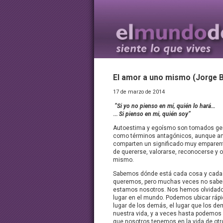
El amor a uno mismo (Jorge 
17 de marzo de 2014
“Si yo no pienso en mí, quién lo hará…
…
Si pienso en mi, quién soy”
Autoestima y egoísmo son tomados ge
como términos antagónicos, aunque 
comparten un significado muy emparent
de quererse, valorarse, reconocerse y 
mismo.
Sabemos dónde está cada cosa y cada
queremos, pero muchas veces no sab
estamos nosotros. Nos hemos olvidado
lugar en el mundo. Podemos ubicar ráp
lugar de los demás, el lugar que los d
nuestra vida, y a veces hasta podemos d
que nosotros tenemos en la vida de otr