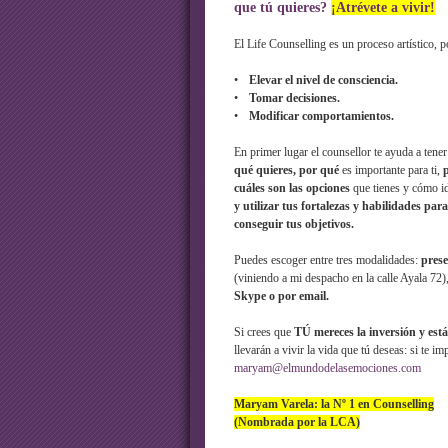
que tú quieres?
¡Atrévete a vivir!
El Life Counselling es un proceso artístico, po
•
Elevar el nivel de consciencia.
•
Tomar decisiones.
•
Modificar comportamientos.
En primer lugar el counsellor te ayuda a tener
qué quieres, por qué
es importante para ti,
p
cuáles son las opciones
que tienes y cómo id
y utilizar tus fortalezas y habilidades para
conseguir tus objetivos.
Puedes escoger entre tres modalidades:
prese
(viniendo a mi despacho en la calle Ayala 72),
Skype o por email.
Si crees que
TÚ mereces la inversión y est
llevarán a vivir la vida que tú deseas: si te 
maryam@elmundodelasemociones.com
Maryam Varela: la Nº 1 en Counselling
(Nombrada por la LCA)