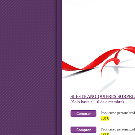
SI ESTE AÑO QUIERES SORPR
(Solo hasta el 10 de diciembre)
Pack curso personalizad
350 €
Pack curso personalizad
285 €