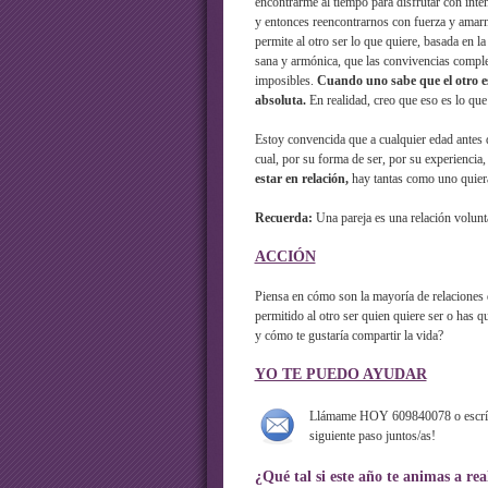
encontrarme al tiempo para disfrutar con int
y entonces reencontrarnos con fuerza y amarno
permite al otro ser lo que quiere, basada en 
sana y armónica, que las convivencias comple
imposibles.
Cuando uno sabe que el otro est
absoluta.
En realidad, creo que eso es lo que
Estoy convencida que a cualquier edad antes d
cual, por su forma de ser, por su experiencia
estar en relación,
hay tantas como uno quier
Recuerda:
Una pareja es una relación volunt
ACCIÓN
Piensa en cómo son la mayoría de relaciones 
permitido al otro ser quien quiere ser o has 
y cómo te gustaría compartir la vida?
YO TE PUEDO AYUDAR
Llámame HOY 609840078 o escr
siguiente paso juntos/as!
¿Qué tal si este año te animas a rea