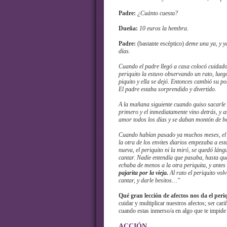
Padre:
¿Cuánto cuesta?
Dueña:
10 euros la hembra.
Padre:
(bastante escéptico)
deme una ya, y y
días.
Cuando el padre llegó a casa colocó cuidad
periquito la estuvo observando un rato, lueg
piquito y ella se dejó. Entonces cambió su po
El padre estaba sorprendido y divertido.
A la mañana siguiente cuando quiso sacarle a
primero y el inmediatamente vino detrás, y a
amor todos los días y se daban montón de b
Cuando habían pasado ya muchos meses, el
la otra de los envites diarios empezaba a esta
nueva, el periquito ni la miró, se quedó lángu
cantar. Nadie entendía que pasaba, hasta qu
echaba de menos a la otra periquita, y antes 
pajarita por la vieja.
Al rato el periquito volv
cantar, y darle besitos…"
Qué gran lección de afectos nos da el peri
cuidar y multiplicar nuestros afectos; ser car
cuando estas inmerso/a en algo que te impide c
ACCIÓN