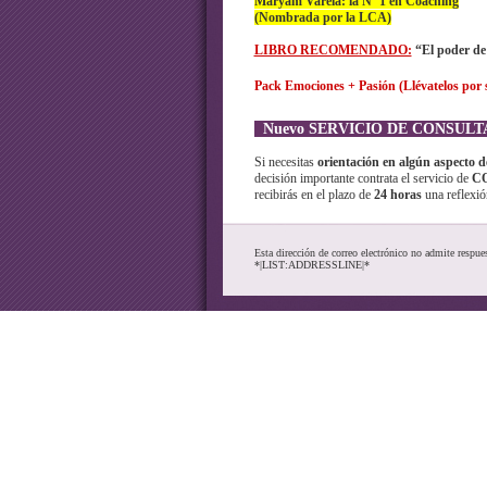
Maryam Varela: la Nº 1 en Coaching
(Nombrada por la LCA)
LIBRO RECOMENDADO:
“El poder de
Pack Emociones + Pasión (Llévatelos por s
Nuevo SERVICIO DE CONSUL
Si necesitas
orientación en algún aspecto d
decisión importante contrata el servicio de
CO
recibirás en el plazo de
24 horas
una reflexió
Esta dirección de correo electrónico no admite respue
*|LIST:ADDRESSLINE|*