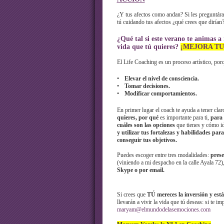
¿Y tus afectos como andan? Si les preguntár
tú cuidando tus afectos ¿qué crees que dirían
¿Qué tal si este verano te animas a 
vida que tú quieres?
¡MEJORA TU
El Life Coaching es un proceso artístico, porqu
•
Elevar el nivel de consciencia.
•
Tomar decisiones.
•
Modificar comportamientos.
En primer lugar el coach te ayuda a tener cla
quieres, por qué
es importante para ti,
para 
cuáles son las opciones
que tienes y cómo id
y utilizar tus fortalezas y habilidades para
conseguir tus objetivos.
Puedes escoger entre tres modalidades:
prese
(viniendo a mi despacho en la calle Ayala 72),
Skype o por email.
Si crees que
TÚ mereces la inversión y est
llevarán a vivir la vida que tú deseas: si te 
maryam@elmundodelasemociones.com