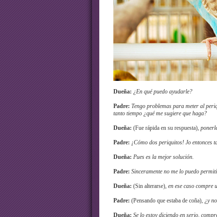
Dueña:
¿En qué puedo ayudarle?
Padre:
Tengo problemas para meter al periq
tanto tiempo ¿qué me sugiere que haga?
Dueña:
(Fue rápida en su respuesta),
ponerl
Padre:
¡Cómo dos periquitos! Jo entonces t
Dueña:
Pues es la mejor solución.
Padre:
Sinceramente no me lo puedo permiti
Dueña:
(Sin alterarse),
en ese caso compre 
Padre:
(Pensando que estaba de coña),
¿y no
Dueña:
Se lo estoy diciendo en serio, comp