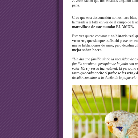
A veces siento que nos estamos alejando tanto
pena.
Creo que esta desconexión no nos hace bien,
la mirada a la falta en vez de al campo de la 
maravilloso de este mundo: EL AMOR.
Esta vez quiero contaros
una historia real
qu
vosotros,
que siempre estáis ahí presentes en
nuevo hablándonos de amor, pero decidme ¿
mejor saben hacer.
"Un día una familia sintió la necesidad de 
familia sacaba al periquito de la jaula con un
volar libre y ver la luz natural.
El periquito e
tanto que
cada noche el padre se las veía y 
decidió consultar a la dueña de la pajarería: