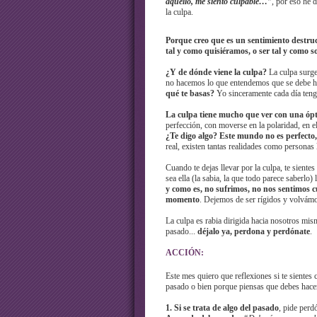
aquello, me siento culpable…”
, por eso he 
la culpa.
Porque creo que es un sentimiento destru
tal y como quisiéramos, o ser tal y como s
¿Y de dónde viene la culpa?
La culpa surge 
no hacemos lo que entendemos que se debe h
qué te basas?
Yo sinceramente cada día teng
La culpa tiene mucho que ver con una ópt
perfección, con moverse en la polaridad, en el
¿Te digo algo? Este mundo no es perfecto,
real, existen tantas realidades como personas 
Cuando te dejas llevar por la culpa, te sientes
sea ella (la sabia, la que todo parece saberlo) 
y como es, no sufrimos, no nos sentimos 
momento
. Dejemos de ser rígidos y volvámo
La culpa es rabia dirigida hacia nosotros mis
pasado...
déjalo ya, perdona y perdónate
.
ACCIÓN:
Este mes quiero que reflexiones si te sientes
pasado o bien porque piensas que debes hacer 
1. Si se trata de algo del pasado
, pide perd