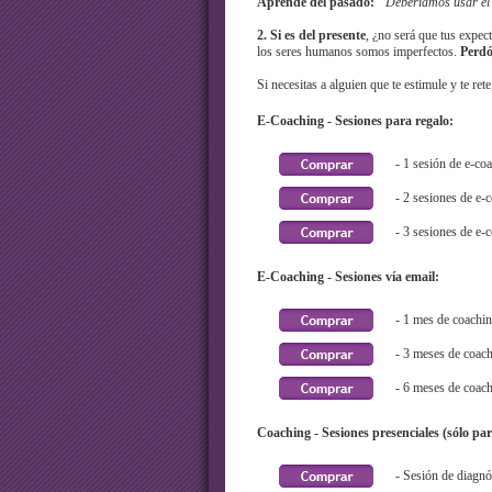
Aprende del pasado:
“Deberíamos usar el
2. Si es del presente
, ¿no será que tus expec
los seres humanos somos imperfectos.
Perdó
Si necesitas a alguien que te estimule y te re
E-Coaching - Sesiones para regalo:
- 1 sesión de e-co
- 2 sesiones de e-
- 3 sesiones de e-
E-Coaching - Sesiones vía email:
- 1 mes de coachi
- 3 meses de coac
- 6 meses de coac
Coaching - Sesiones presenciales (sólo pa
- Sesión de diagnó