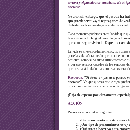
tortura y el pasado nos encadena. He ahí po
presente”.
Yo creo, sin embargo,
que el pasado ha huid
que puede ser tuyo, si te propones de verd
disfrutan cada momento, en cambio a los adul
Cada momento podemos crear la vida que quer
la oportunidad. Da igual como haya sido nues
queremos seguir viviendo.
Depende exclusi
La vida se vive en cada momento, no somos co
parte la vida: añoramos lo que no tenemos, 
presente, como si no fuera suficientemente esp
y por eso estamos dotados de los sentidos del ol
que nos ha sido dado, para no estar esperand
Recuerda:
“Si tienes un pie en el pasado y
presente”.
Yo que quieres que te diga, prefier
en este momento es de lo único que tengo gar
¡Deja de esperar por el momento especial p
ACCIÓN:
Piensa en estas cuatro preguntas:
¿Cómo me siento en este moment
¿Que tipo de pensamientos estoy 
¿Qué puedo hacer yo para empezar 