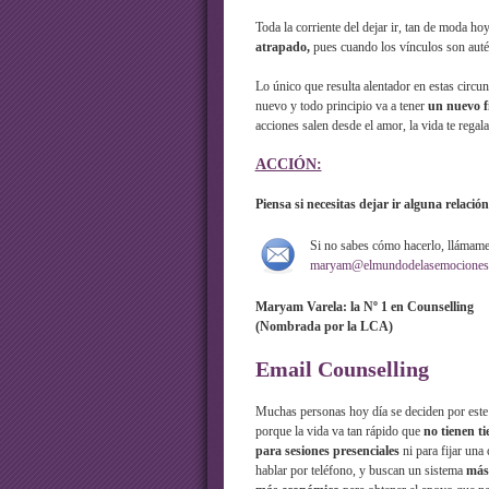
Toda la corriente del dejar ir, tan de moda h
atrapado,
pues cuando los vínculos son auté
Lo único que resulta alentador en estas circun
nuevo y todo principio va a tener
un nuevo fi
acciones salen desde el amor, la vida te regal
ACCIÓN:
Piensa si necesitas dejar ir alguna relación
Si no sabes cómo hacerlo, llámam
maryam@elmundodelasemociones
Maryam Varela: la Nº 1 en Counselling
(Nombrada por la LCA)
Email Counselling
Muchas personas hoy día se deciden por este
porque la vida va tan rápido que
no tienen t
para sesiones presenciales
ni para fijar una 
hablar por teléfono, y buscan un sistema
más