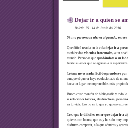
Dejar ir a quien se a
Boletín 75 - 14 de Junio del 2016
Si una persona se aferra al pasado, muere 
Que difícil resulta en la vida
dejar ir a pers
establecidos
vínculos fraternales,
a un nivel
mundo. Personas que
quedándote a su lado
fuerte su amor que se agarran a la
esperanza
Créeme
no es nada fácil desprenderse por
aunque el querer haya evolucionado de un mo
hacia un lugar incomprensibles más propio de
Busco entre montón de bibliografía y todo lo
ir relaciones tóxicas, destructivas, person
en tu vida. Eso no es lo que yo quiero expresa
Creo que
lo difícil es tener que dejar ir a 
quieres con locura, que es y ha sido muy impo
disfrutas compartir, a la que admiras y aprecia