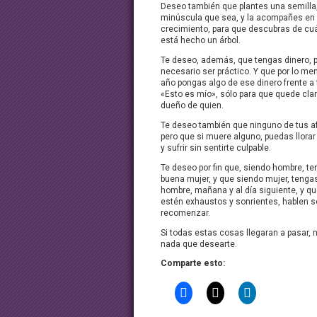
Deseo también que plantes una semilla
minúscula que sea, y la acompañes en
crecimiento, para que descubras de cu
está hecho un árbol.
Te deseo, además, que tengas dinero, 
necesario ser práctico. Y que por lo me
año pongas algo de ese dinero frente a t
«Esto es mío», sólo para que quede clar
dueño de quien.
Te deseo también que ninguno de tus a
pero que si muere alguno, puedas llorar
y sufrir sin sentirte culpable.
Te deseo por fin que, siendo hombre, t
buena mujer, y que siendo mujer, tenga
hombre, mañana y al día siguiente, y q
estén exhaustos y sonrientes, hablen s
recomenzar.
Si todas estas cosas llegaran a pasar,
nada que desearte.
Comparte esto: