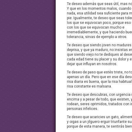
Te deseo además que seas útil, mas no 
Y que en los momentos malos, cuando
nada, esa utilidad sea suficiente para 
pie. Igualmente, te deseo que seas tole
los que se equivocan poco, porque eso e
con los que se equivocan mucho e
irremediablemente, y que haciendo bue
tolerancia, sirvas de ejemplo a otros.
Te deseo que siendo joven no madure
deprisa, y que ya maduro, no insistas e
que siendo viejo no te dediques al des
cada edad tiene su placer y su dolor y 
dejar que influyan en nosotros.
Te deseo de paso que estés triste, no t
apenas un día. Pero que en ese día des
risa diaria es buena, que la risa habitua
risa constante es malsana.
Te deseo que descubras, con urgencia
encima y a pesar de todo, que existen, 
rodean, seres oprimidos, tratados con in
personas infelices.
Te deseo que acaricies un gato, alimen
y oigas a un jilguero erguir triunfante s
porque de esta manera, te sentirás bien