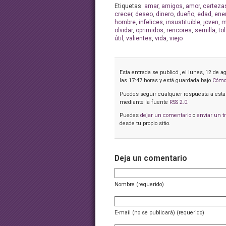
Etiquetas:
amar
,
amigos
,
amor
,
certeza
crecer
,
deseo
,
dinero
,
dueño
,
edad
,
ene
hombre
,
infelices
,
insustituible
,
joven
,
m
olvidar
,
oprimidos
,
rencores
,
semilla
,
to
útil
,
valientes
,
vida
,
viejo
Esta entrada se publicó , el lunes, 12 de a
las 17:47 horas y está guardada bajo
Cómo 
Puedes seguir cualquier respuesta a esta
mediante la fuente
RSS 2.0
.
Puedes
dejar un comentario
o
enviar un t
desde tu propio sitio.
Deja un comentario
Nombre (requerido)
E-mail (no se publicará) (requerido)